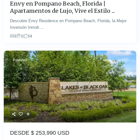
Envy en Pompano Beach, Florida |
Apartamentos de Lujo, Vive el Estilo ...
Descubre Envy Residence en Pompano Beach, Florida, la Mejor
Inversión Inmob
...
3
0
54
Featured
Venta
Activa
DESDE $
253,990 USD