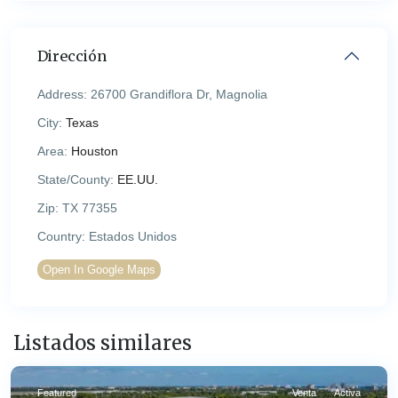
Dirección
Address:
26700 Grandiflora Dr, Magnolia
City:
Texas
Area:
Houston
State/County:
EE.UU.
Zip:
TX 77355
Country:
Estados Unidos
Open In Google Maps
Listados similares
Featured
Venta
Activa