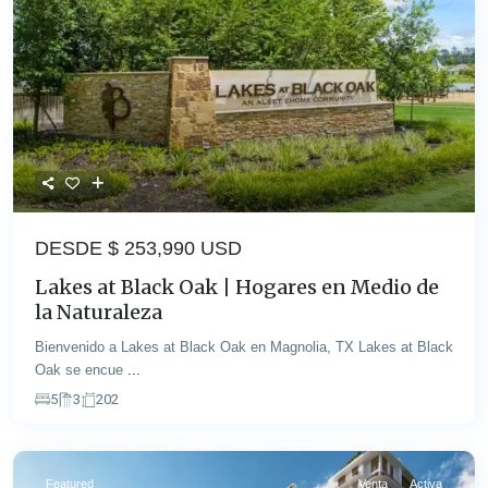
DESDE $
253,990 USD
Lakes at Black Oak | Hogares en Medio de
la Naturaleza
Bienvenido a Lakes at Black Oak en Magnolia, TX Lakes at Black
Oak se encue
...
5
3
202
Featured
Venta
Activa