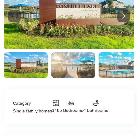
Previous
Previou
Category
148
5 Bedrooms
4 Bathrooms
Single family homes